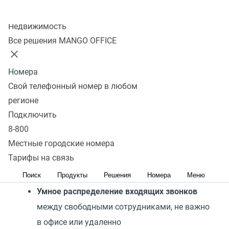
Отправить заявку
Колл-центр
Недвижимость
Все решения MANGO OFFICE
Нас выбирают HR-отделы
Номера
Свой телефонный номер в любом
регионе
Подключить
8-800
Местные городские номера
Автоматизированный обзвон
— меньше
Тарифы на связь
ручных действий, больше времени на
Поиск
Продукты
Решения
Номера
Меню
диалоги с кандидатами
Умное распределение входящих звонков
между свободными сотрудниками, не важно
в офисе или удаленно