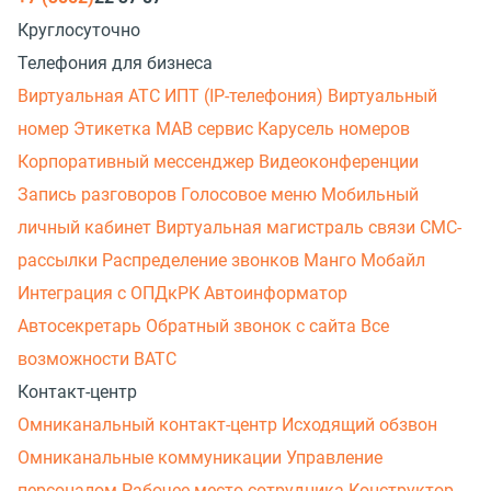
Круглосуточно
Телефония для бизнеса
Виртуальная АТС
ИПТ (IP-телефония)
Виртуальный
номер
Этикетка
МАВ сервис
Карусель номеров
Корпоративный мессенджер
Видеоконференции
Запись разговоров
Голосовое меню
Мобильный
личный кабинет
Виртуальная магистраль связи
СМС-
рассылки
Распределение звонков
Манго Мобайл
Интеграция с ОПДкРК
Автоинформатор
Автосекретарь
Обратный звонок с сайта
Все
возможности ВАТС
Контакт-центр
Омниканальный контакт-центр
Исходящий обзвон
Омниканальные коммуникации
Управление
персоналом
Рабочее место сотрудника
Конструктор