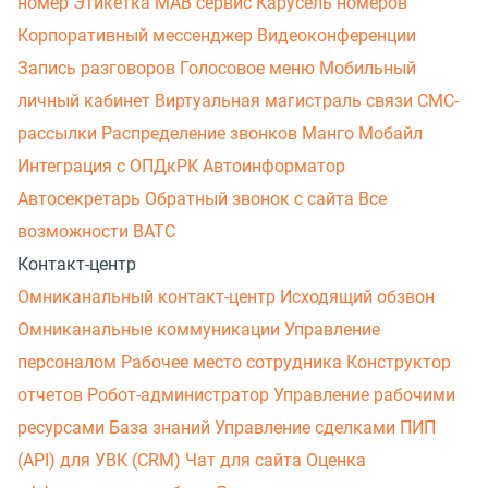
номер
Этикетка
МАВ сервис
Карусель номеров
Корпоративный мессенджер
Видеоконференции
Запись разговоров
Голосовое меню
Мобильный
личный кабинет
Виртуальная магистраль связи
СМС-
рассылки
Распределение звонков
Манго Мобайл
Интеграция с ОПДкРК
Автоинформатор
Автосекретарь
Обратный звонок с сайта
Все
возможности ВАТС
Контакт-центр
Омниканальный контакт-центр
Исходящий обзвон
Омниканальные коммуникации
Управление
персоналом
Рабочее место сотрудника
Конструктор
отчетов
Робот-администратор
Управление рабочими
ресурсами
База знаний
Управление сделками
ПИП
(API) для УВК (CRM)
Чат для сайта
Оценка