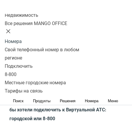
для использования. Специальных навыков для
Колл-центр
Недвижимость
настройки не требуется. Мы обязательно звоним
Все решения MANGO OFFICE
и помогаем с подключением функций и настройками
нашим клиентам.
Номера
Как купить?
Свой телефонный номер в любом
регионе
В интернет-магазине
По телефону
Подключить
8-800
1. Выберите тариф Виртуальной АТС
Местные городские номера
MANGO OFFICE
Тарифы на связь
2. Выберите телефонный номер, который вы
Поиск
Продукты
Решения
Номера
Меню
бы хотели подключить к Виртуальной АТС:
городской или 8-800