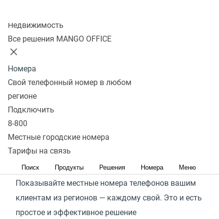
Колл-центр
Мне интересно
Недвижимость
Все решения MANGO OFFICE
Новые возможности вашего
Номера
бизнеса
Свой телефонный номер в любом
регионе
Работаете по всей России или только собираетесь
Подключить
выходить в регионы? Используйте функционал
8-800
мультирегионального коллтрекинга по максимуму
Местные городские номера
Тарифы на связь
Ближе к клиенту
Поиск
Продукты
Решения
Номера
Меню
Показывайте местные номера телефонов вашим
клиентам из регионов — каждому свой. Это и есть
простое и эффективное решение