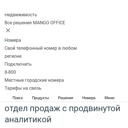
Подключайте за 15 минут и увеличивай продажи
Колл-центр
Недвижимость
Узнать подробнее
Все решения MANGO OFFICE
Снижение затрат рабочего времени на сбор
Номера
аналитики в два раза
Свой телефонный номер в любом
Принятие решений на основе объективных данных
регионе
Контроль ключевых метрик продаж в наглядных
Подключить
отчетах
8-800
Более 25 отраслей используют MANGO OFFICE
Местные городские номера
Тарифы на связь
Создавайте правильный
Поиск
Продукты
Решения
Номера
Меню
отдел продаж с продвинутой
аналитикой