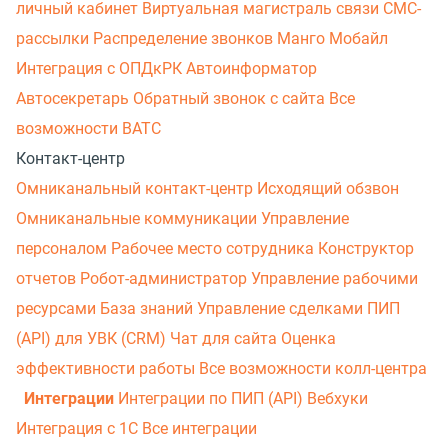
личный кабинет
Виртуальная магистраль связи
СМС-
рассылки
Распределение звонков
Манго Мобайл
Интеграция с ОПДкРК
Автоинформатор
Автосекретарь
Обратный звонок с сайта
Все
возможности ВАТС
Контакт-центр
Омниканальный контакт-центр
Исходящий обзвон
Омниканальные коммуникации
Управление
персоналом
Рабочее место сотрудника
Конструктор
отчетов
Робот-администратор
Управление рабочими
ресурсами
База знаний
Управление сделками
ПИП
(API) для УВК (CRM)
Чат для сайта
Оценка
эффективности работы
Все возможности колл-центра
Интеграции
Интеграции по ПИП (API)
Вебхуки
Интеграция с 1С
Все интеграции