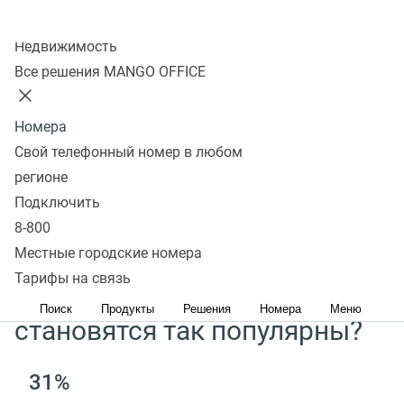
Меньше рутины благодаря роботам и чат-ботам
Колл-центр
Недвижимость
Удобное общение в УВК
(
CRM)* или мессенджере
Все решения MANGO OFFICE
Вся история общения сохраняется в едином окне
Номера
*УВК
(
CRM) — управление взаимоотношениями
Свой телефонный номер в любом
с клиентами
регионе
Оставить заявку
Подключить
8-800
Местные городские номера
Тарифы на связь
Почему текстовые каналы
Поиск
Продукты
Решения
Номера
Меню
становятся так популярны?
31%