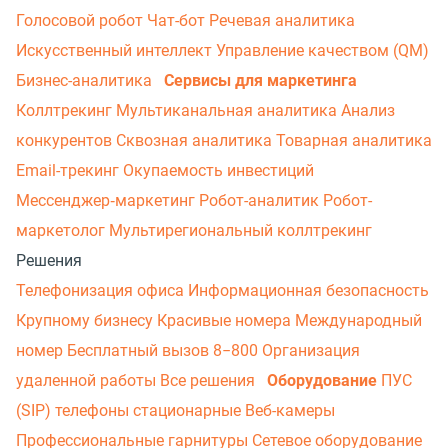
Голосовой робот
Чат-бот
Речевая аналитика
Искусственный интеллект
Управление качеством (QM)
Бизнес-аналитика
Сервисы для маркетинга
Коллтрекинг
Мультиканальная аналитика
Анализ
конкурентов
Сквозная аналитика
Товарная аналитика
Email-трекинг
Окупаемость инвестиций
Мессенджер‑маркетинг
Робот-аналитик
Робот-
маркетолог
Мультирегиональный коллтрекинг
Решения
Телефонизация офиса
Информационная безопасность
Крупному бизнесу
Красивые номера
Международный
номер
Бесплатный вызов 8−800
Организация
удаленной работы
Все решения
Оборудование
ПУС
(SIP) телефоны стационарные
Веб-камеры
Профессиональные гарнитуры
Сетевое оборудование