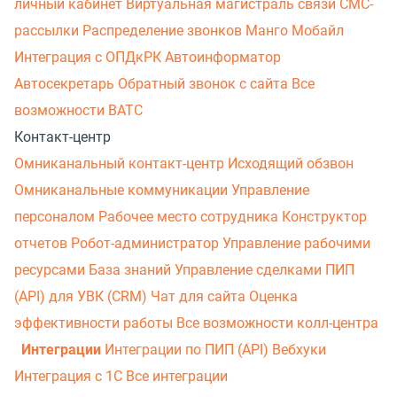
личный кабинет
Виртуальная магистраль связи
СМС-
рассылки
Распределение звонков
Манго Мобайл
Интеграция с ОПДкРК
Автоинформатор
Автосекретарь
Обратный звонок с сайта
Все
возможности ВАТС
Контакт-центр
Омниканальный контакт-центр
Исходящий обзвон
Омниканальные коммуникации
Управление
персоналом
Рабочее место сотрудника
Конструктор
отчетов
Робот-администратор
Управление рабочими
ресурсами
База знаний
Управление сделками
ПИП
(API) для УВК (CRM)
Чат для сайта
Оценка
эффективности работы
Все возможности колл-центра
Интеграции
Интеграции по ПИП (API)
Вебхуки
Интеграция с 1С
Все интеграции