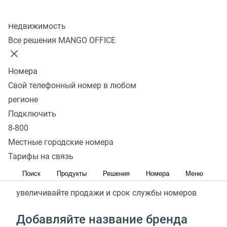
Брендирование любых номеров
Колл-центр
Недвижимость
Стоимость
Подключить
Все решения MANGO OFFICE
С сервисом Этикетка MANGO
Номера
Свой телефонный номер в любом
OFFICE
регионе
Подключить
От 15%
8-800
Местные городские номера
повышайте уровень дозвона
Тарифы на связь
От 20%
Поиск
Продукты
Решения
Номера
Меню
увеличивайте продажи и срок службы номеров
Добавляйте название бренда