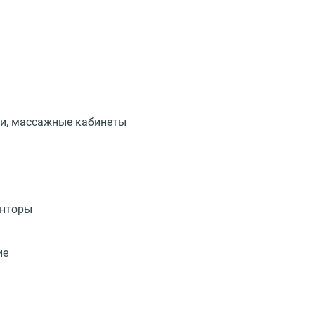
ии, массажные кабинеты
онторы
ие