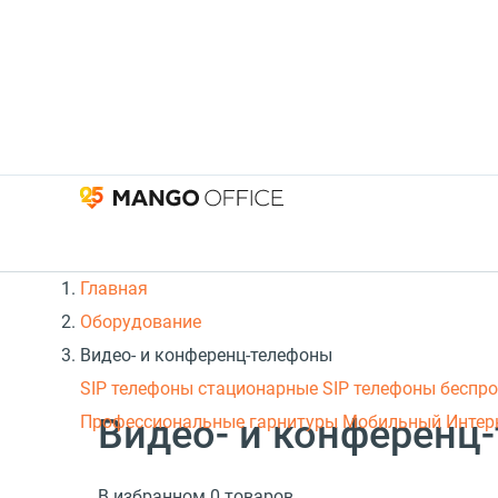
Главная
Оборудование
Видео- и конференц-телефоны
SIP телефоны стационарные
SIP телефоны беспр
Видео- и конференц
Профессиональные гарнитуры
Мобильный Интер
В избранном 0 товаров