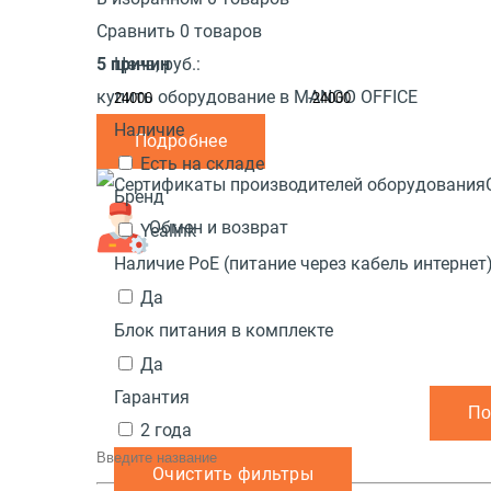
Сравнить 0 товаров
5 причин
Цена,
руб.:
купить оборудование в MANGO OFFICE
-
Наличие
Подробнее
Есть на складе
Бренд
Обмен и возврат
Yealink
Наличие PoE (питание через кабель интернет
Да
Блок питания в комплекте
Да
Гарантия
2 года
Очистить фильтры