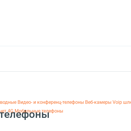
оводные
Видео- и конференц-телефоны
Веб-камеры
Voip ш
-телефоны
нет 4G
Мобильные телефоны