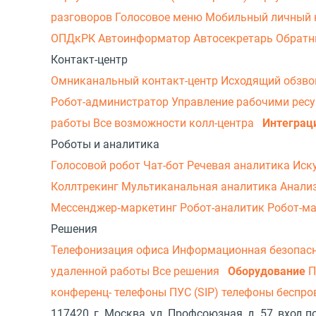
разговоров
Голосовое меню
Мобильный личный 
ОПДкРК
Автоинформатор
Автосекретарь
Обратн
Контакт-центр
Омниканальный контакт-центр
Исходящий обзв
Робот-администратор
Управление рабочими рес
работы
Все возможности колл-центра
Интеграц
Роботы и аналитика
Голосовой робот
Чат-бот
Речевая аналитика
Иск
Коллтрекинг
Мультиканальная аналитика
Анали
Мессенджер‑маркетинг
Робот-аналитик
Робот-м
Решения
Телефонизация офиса
Информационная безопас
удаленной работы
Все решения
Оборудование
П
конференц- телефоны
ПУС (SIP) телефоны беспр
117420, г. Москва, ул. Профсоюзная, д. 57, вход