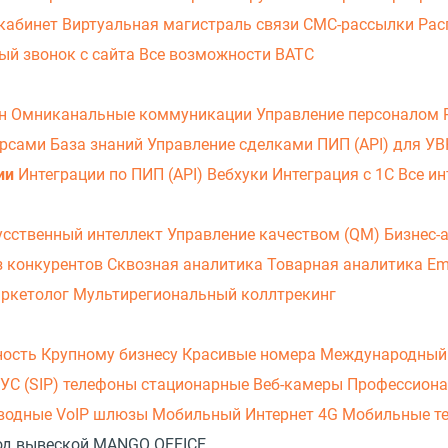
кабинет
Виртуальная магистраль связи
СМС-рассылки
Рас
ый звонок с сайта
Все возможности ВАТС
он
Омниканальные коммуникации
Управление персоналом
урсами
База знаний
Управление сделками
ПИП (API) для У
ии
Интеграции по ПИП (API)
Вебхуки
Интеграция с 1С
Все ин
усственный интеллект
Управление качеством (QM)
Бизнес-
з конкурентов
Сквозная аналитика
Товарная аналитика
Em
аркетолог
Мультирегиональный коллтрекинг
ность
Крупному бизнесу
Красивые номера
Международный
УС (SIP) телефоны стационарные
Веб-камеры
Профессиона
оводные
VoIP шлюзы
Мобильный Интернет 4G
Мобильные т
 под вывеской MANGO OFFICE