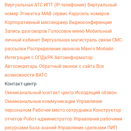
Виртуальная АТС
ИПТ (IP-телефония)
Виртуальный
номер
Этикетка
МАВ сервис
Карусель номеров
Корпоративный мессенджер
Видеоконференции
Запись разговоров
Голосовое меню
Мобильный
личный кабинет
Виртуальная магистраль связи
СМС-
рассылки
Распределение звонков
Манго Мобайл
Интеграция с ОПДкРК
Автоинформатор
Автосекретарь
Обратный звонок с сайта
Все
возможности ВАТС
Контакт-центр
Омниканальный контакт-центр
Исходящий обзвон
Омниканальные коммуникации
Управление
персоналом
Рабочее место сотрудника
Конструктор
отчетов
Робот-администратор
Управление рабочими
ресурсами
База знаний
Управление сделками
ПИП