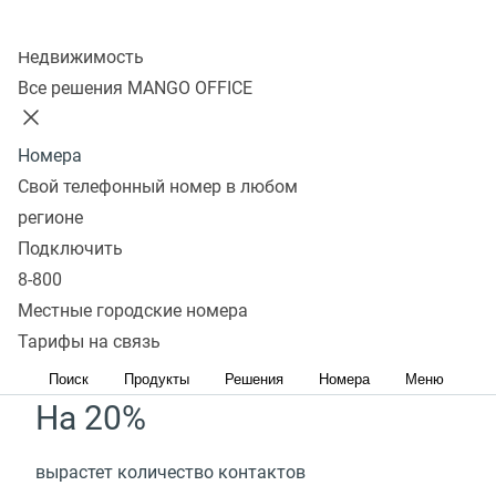
цифр
Колл-центр
Недвижимость
Все решения MANGO OFFICE
*Звонки на короткие номера с мобильных номеров
доступны только на территории РФ
Номера
Подробнее
Свой телефонный номер в любом
регионе
Подключить
Короткие номера
8-800
качественно повышают
Местные городские номера
конверсию**
Тарифы на связь
Поиск
Продукты
Решения
Номера
Меню
На 20%
вырастет количество контактов