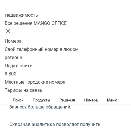
Колл-центр
Подключить
Недвижимость
Все решения MANGO OFFICE
Что такое сквозная
Номера
аналитика
Свой телефонный номер в любом
регионе
Сквозная аналитика — это инструмент
Подключить
для анализа эффективности рекламы. Система
8-800
собирает статистику на каждом этапе
Местные городские номера
клиентского пути от просмотра объявления
Тарифы на связь
до сделки и показывает, какие каналы приносят
Поиск
Продукты
Решения
Номера
Меню
бизнесу больше обращений.
Сквозная аналитика позволяет получить