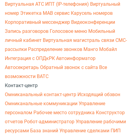
Виртуальная АТС
ИПТ (IP-телефония)
Виртуальный
номер
Этикетка
МАВ сервис
Карусель номеров
Корпоративный мессенджер
Видеоконференции
Запись разговоров
Голосовое меню
Мобильный
личный кабинет
Виртуальная магистраль связи
СМС-
рассылки
Распределение звонков
Манго Мобайл
Интеграция с ОПДкРК
Автоинформатор
Автосекретарь
Обратный звонок с сайта
Все
возможности ВАТС
Контакт-центр
Омниканальный контакт-центр
Исходящий обзвон
Омниканальные коммуникации
Управление
персоналом
Рабочее место сотрудника
Конструктор
отчетов
Робот-администратор
Управление рабочими
ресурсами
База знаний
Управление сделками
ПИП