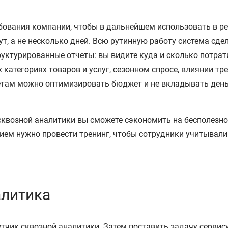
ебования компании, чтобы в дальнейшем использовать в р
т, а не несколько дней. Всю рутинную работу система сдел
уктурированные отчеты: вы видите куда и сколько потрати
 категориях товаров и услуг, сезонном спросе, влиянии тр
там можно оптимизировать бюджет и не вкладывать деньги
квозной аналитики вы сможете сэкономить на бесполезной
ием нужно провести тренинг, чтобы сотрудники учитывали
алитика
етчик сквозной аналитики. Затем поставить задачу серви